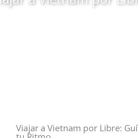
etnam - Organiza el viaje por t
Viajar a Vietnam por Libre: Gu
tu Ritmo