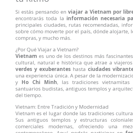
Si estás pensando en
viajar a Vietnam por libr
encontrarás toda la
información necesaria pa
principales ciudades, rutas recomendadas, infor
sobre cómo moverte por el país, dónde alojarte, 
compras, y mucho más.
¿Por Qué Viajar a Vietnam?
Vietnam
es uno de los destinos más fascinantes
cultural, natural e histórica que atrae a viaje
verdes y exuberantes
hasta
ciudades vibrant
una experiencia única. A pesar de la modernizac
y
Ho Chi Minh
, las tradiciones vietnamitas
santuarios budistas, antiguos templos y arquitec
del tiempo.
Vietnam: Entre Tradición y Modernidad
Vietnam es el lugar donde las tradiciones cultur
Sus antiguos templos y estructuras coloniale
comerciales modernas, ofreciendo una mez
contemporáneo. Aquí podrás participar en
fe