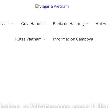
 viaje
Guía Hanoi
Bahia de HaLong
Hoi An
Rutas Vietnam
Información Camboya
iajar a Vietnam por Lib