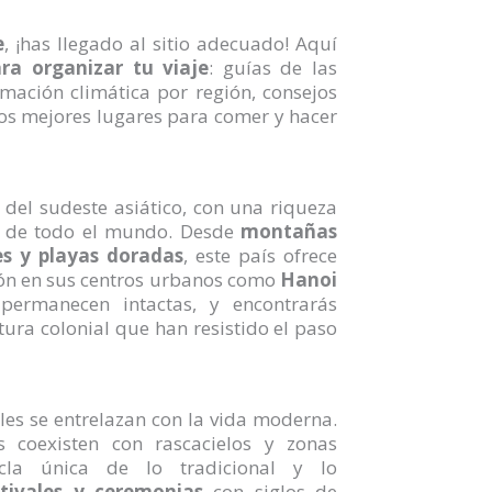
e
, ¡has llegado al sitio adecuado! Aquí
ra organizar tu viaje
: guías de las
mación climática por región, consejos
los mejores lugares para comer y hacer
 del sudeste asiático, con una riqueza
ros de todo el mundo. Desde
montañas
es y playas doradas
, este país ofrece
ión en sus centros urbanos como
Hanoi
 permanecen intactas, y encontrarás
tura colonial que han resistido el paso
ales se entrelazan con la vida moderna.
s coexisten con rascacielos y zonas
cla única de lo tradicional y lo
stivales y ceremonias
con siglos de