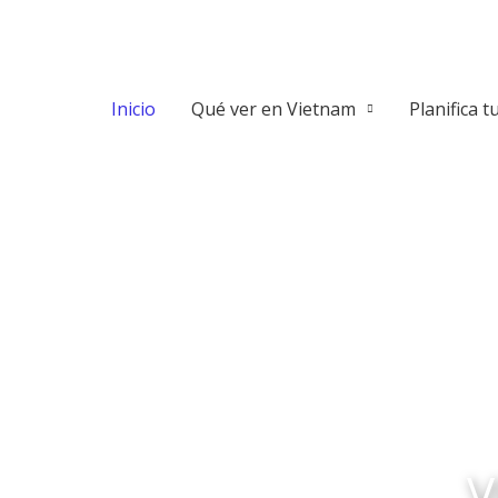
Ir
al
contenido
Inicio
Qué ver en Vietnam
Planifica tu
V